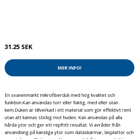
Kategorier:
Städredskap
,
Städsvampar
Brand:
Activa
31.25 SEK
MER INFO!
En svanenmärkt mikrofiberduk med hög kvalitet och
funktion.Kan användas torr eller fuktig, med eller utan
kem.Duken är tillverkad i ett material som gör effektivt rent
utan att kännas stickig mot huden. Kan användas på alla
hårda ytor och ger ett repfritt resultat. Vi avråder från
användning på känsliga ytor som dataskärmar, läsplattor och