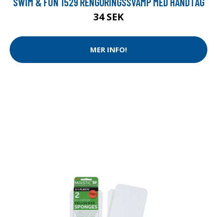
SWIM & FUN 1529 RENGÖRINGSSVAMP MED HANDTAG
34 SEK
MER INFO!