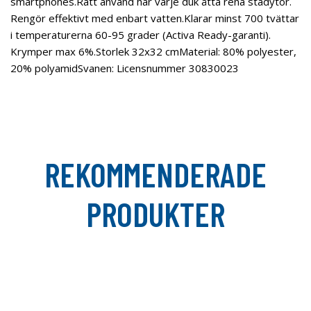
smartphones.Rätt använd har varje duk åtta rena städytor.
Rengör effektivt med enbart vatten.Klarar minst 700 tvättar
i temperaturerna 60-95 grader (Activa Ready-garanti).
Krymper max 6%.Storlek 32x32 cmMaterial: 80% polyester,
20% polyamidSvanen: Licensnummer 30830023
REKOMMENDERADE
PRODUKTER