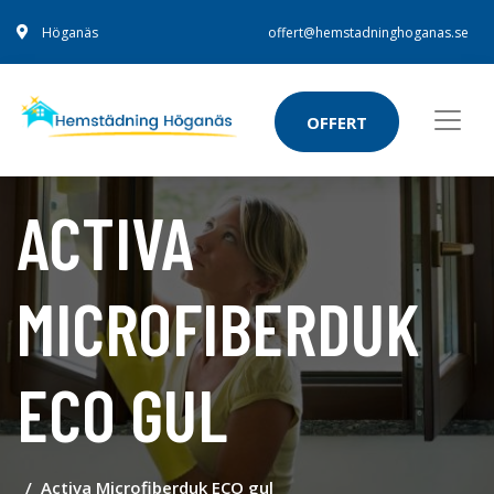
Höganäs
offert@hemstadninghoganas.se
OFFERT
ACTIVA
MICROFIBERDUK
ECO GUL
Activa Microfiberduk ECO gul