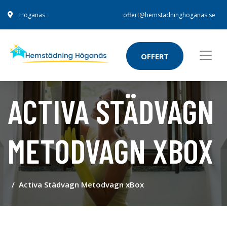
Höganäs
offert@hemstadninghoganas.se
OFFERT
ACTIVA STÄDVAGN
METODVAGN XBOX
Activa Städvagn Metodvagn xBox