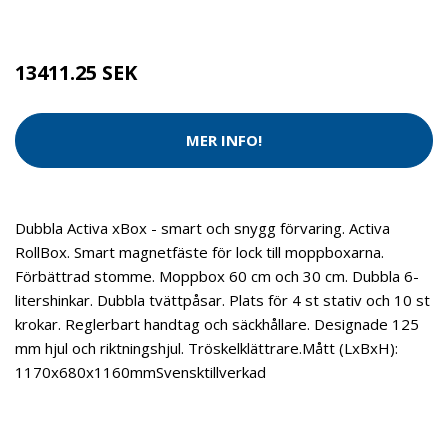
Brand:
Activa
13411.25 SEK
MER INFO!
Dubbla Activa xBox - smart och snygg förvaring. Activa
RollBox. Smart magnetfäste för lock till moppboxarna.
Förbättrad stomme. Moppbox 60 cm och 30 cm. Dubbla 6-
litershinkar. Dubbla tvättpåsar. Plats för 4 st stativ och 10 st
krokar. Reglerbart handtag och säckhållare. Designade 125
mm hjul och riktningshjul. Tröskelklättrare.Mått (LxBxH):
1170x680x1160mmSvensktillverkad