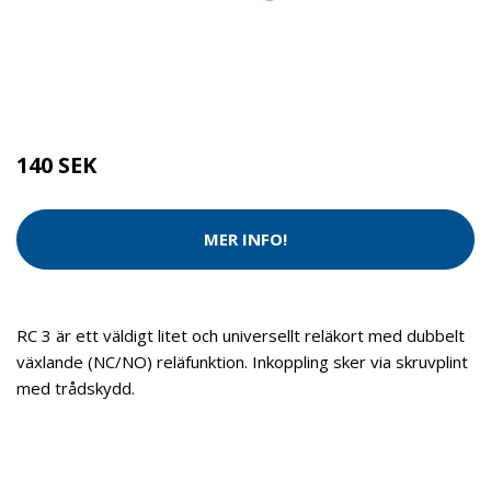
Kategorier:
Tvätt & Disk
,
Tvätt & Diskdukar
Brand:
Alarmtech
140 SEK
MER INFO!
RC 3 är ett väldigt litet och universellt reläkort med dubbelt
växlande (NC/NO) reläfunktion. Inkoppling sker via skruvplint
med trådskydd.