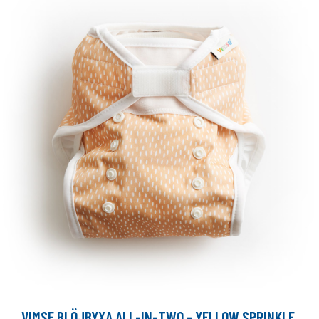
VIMSE BLÖJBYXA ALL-IN-TWO - YELLOW SPRINKLE,