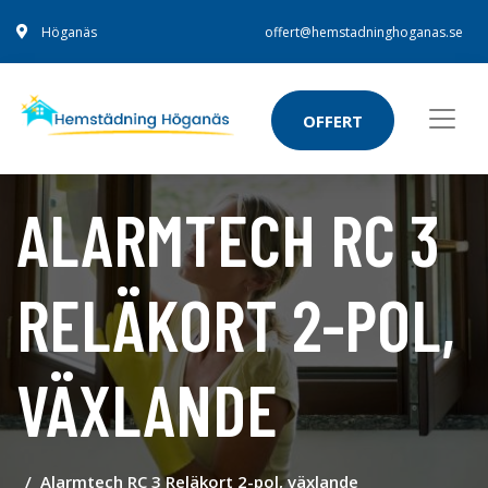
Höganäs
offert@hemstadninghoganas.se
OFFERT
ALARMTECH RC 3
RELÄKORT 2-POL,
VÄXLANDE
Alarmtech RC 3 Reläkort 2-pol, växlande