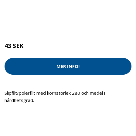
Kategorier:
Tvätt & Disk
,
Tvätt & Diskdukar
Brand:
Bosch
43 SEK
MER INFO!
Slipfilt/polerfilt med kornstorlek 280 och medel i
hårdhetsgrad.