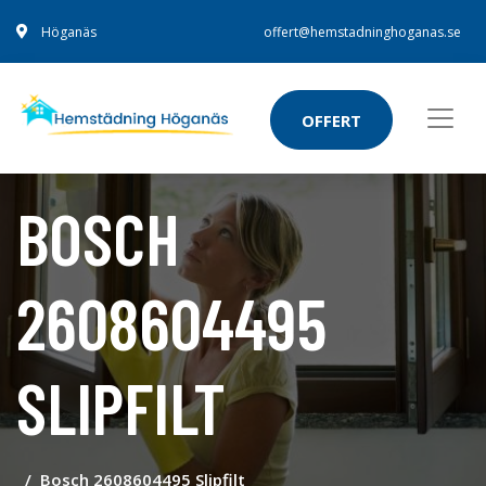
Höganäs
offert@hemstadninghoganas.se
OFFERT
BOSCH
2608604495
SLIPFILT
Bosch 2608604495 Slipfilt