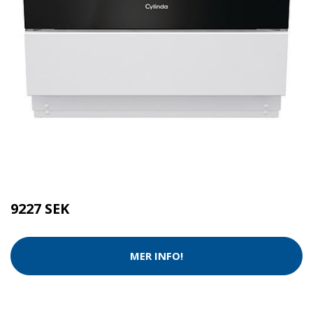
Kategorier:
Tvätt & Disk
,
Tvätt & Diskdukar
Brand:
Cylinda
9227 SEK
MER INFO!