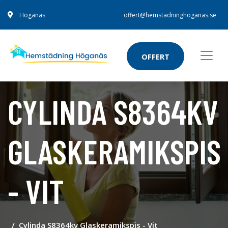
Höganäs
offert@hemstadninghoganas.se
OFFERT
CYLINDA S8364KV
GLASKERAMIKSPIS
- VIT
Cylinda S8364kv Glaskeramikspis - Vit