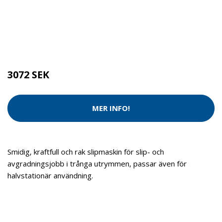
Kategorier:
Städredskap
,
Maskiner
Brand:
Fein
3072 SEK
MER INFO!
Smidig, kraftfull och rak slipmaskin för slip- och
avgradningsjobb i trånga utrymmen, passar även för
halvstationär användning.