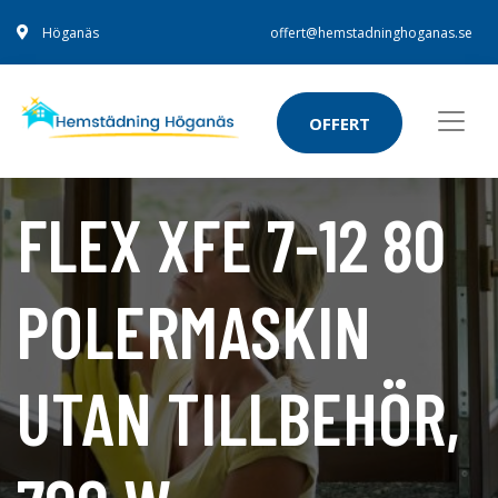
Höganäs
offert@hemstadninghoganas.se
OFFERT
FLEX XFE 7-12 80
POLERMASKIN
UTAN TILLBEHÖR,