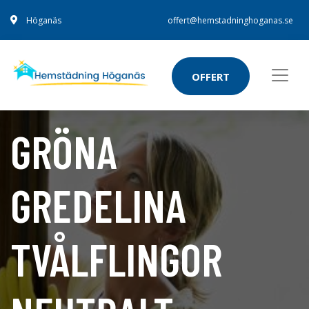
Höganäs
offert@hemstadninghoganas.se
OFFERT
GRÖNA
GREDELINA
TVÅLFLINGOR