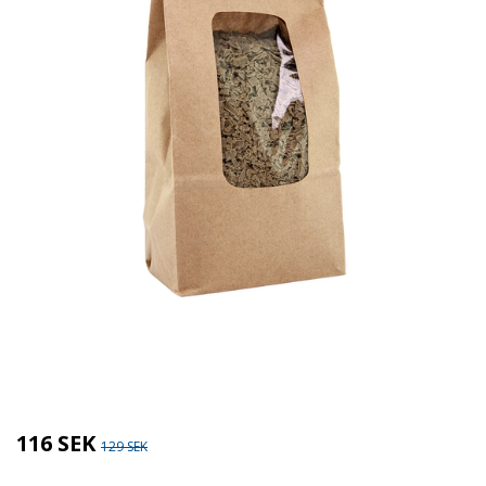
Kategorier:
Tvätt & Disk
,
Tvätt & Diskdukar
Brand:
Gröna Gredelina
116 SEK
129 SEK