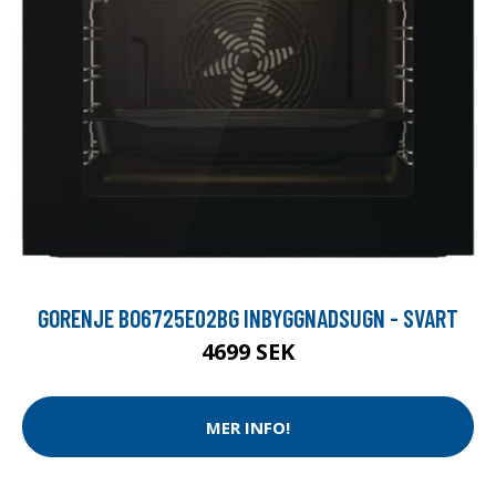
GORENJE BO6725E02BG INBYGGNADSUGN - SVART
4699 SEK
MER INFO!