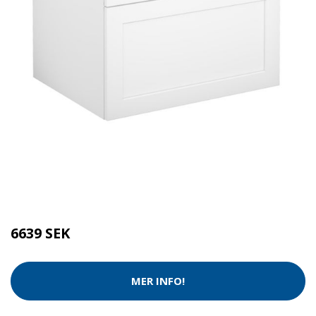
Kategorier:
Tvätt & Disk
,
Tvätt & Diskdukar
Brand:
Gustavsberg
6639 SEK
MER INFO!