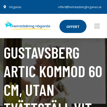
Höganäs
offert@hemstadninghoganas.se
OFFERT
GUSTAVSBERG
ARTIC KOMMOD 60
CM, UTAN