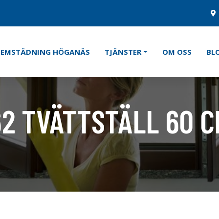
HEMSTÄDNING HÖGANÄS
TJÄNSTER
OM OSS
BL
62 TVÄTTSTÄLL 60 
Kategorier:
Tvätt & Disk
,
Tvä