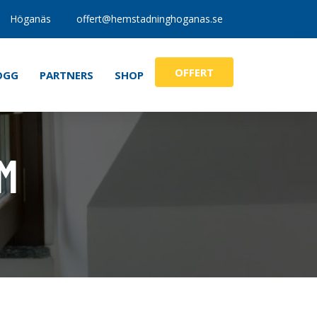
Höganäs
offert@hemstadninghoganas.se
OFFERT
OGG
PARTNERS
SHOP
CM
tt & Diskdukar