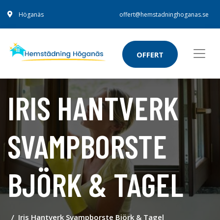
Höganäs
offert@hemstadninghoganas.se
OFFERT
IRIS HANTVERK
SVAMPBORSTE
BJÖRK & TAGEL
Iris Hantverk Svampborste Björk & Tagel