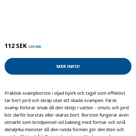
Kategorier:
Tvätt & Disk
,
Tvätt & Diskdukar
Brand:
Iris Hantverk
112 SEK
125 SEK
MER INFO!
Praktisk svampborste i oljad björk och tagel som effektivt
tar bort jord och skräp utan att skada svampen. Färsk
svamp förlorar smak då den sköljs i vatten - smuts och jord
bör därför borstas eller skäras bort. Borsten fungerar även
utmärkt som brödpensel vid bakning med formar och små
detaljrika mönster då den runda formen gör den liten och