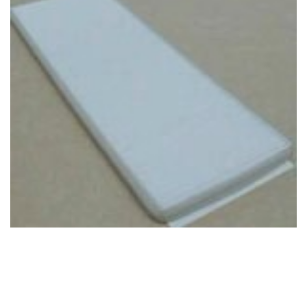
Kategorier:
Städredskap
,
Dammsugare
Brand:
ALCO FILTER