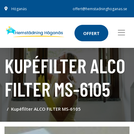
Höganäs
offert@hemstadninghoganas.se
OFFERT
KUPÉFILTER ALCO
FILTER MS-6105
Kupéfilter ALCO FILTER MS-6105