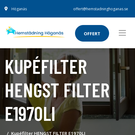
Höganäs
offert@hemstadninghoganas.se
OFFERT
KUPÉFILTER
HENGST FILTER
E1970LI
Kupéfilter HENGST FILTER E1970LI