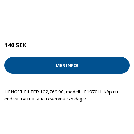
Kategorier:
Städredskap
,
Dammsugare
Brand:
HENGST FILTER
140 SEK
MER INFO!
HENGST FILTER 122,769.00, modell - E1970LI. Köp nu
endast 140.00 SEK! Leverans 3-5 dagar.