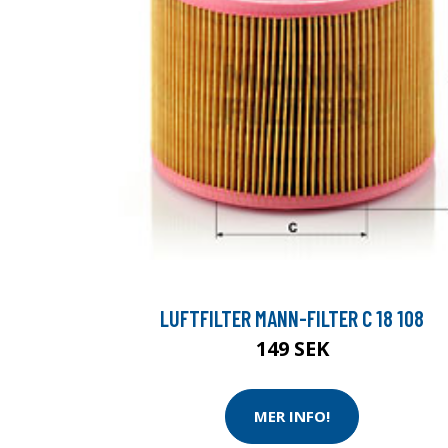
LUFTFILTER MANN-FILTER C 18 108
149 SEK
MER INFO!