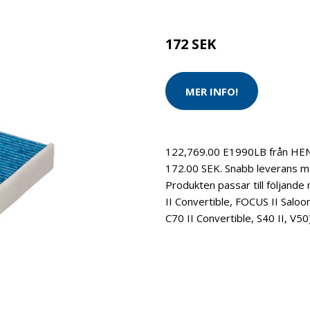
Brand:
HENGST FILTER
172 SEK
MER INFO!
122,769.00 E1990LB från HENG
172.00 SEK. Snabb leverans m
Produkten passar till följand
II Convertible, FOCUS II Salo
C70 II Convertible, S40 II, V50)