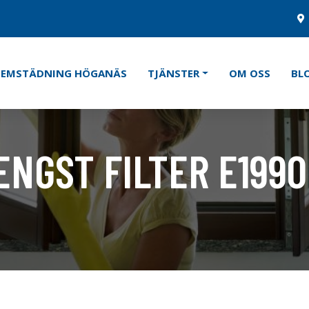
HEMSTÄDNING HÖGANÄS
TJÄNSTER
OM OSS
BL
ENGST FILTER E199
Kategorier:
Städredskap
,
Da