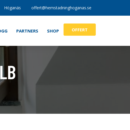
Höganäs
offert@hemstadninghoganas.se
OFFERT
OGG
PARTNERS
SHOP
0LB
mmsugare