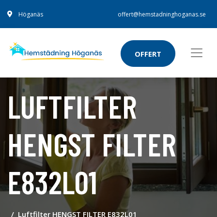
Höganäs
offert@hemstadninghoganas.se
OFFERT
LUFTFILTER
HENGST FILTER
E832L01
Luftfilter HENGST FILTER E832L01