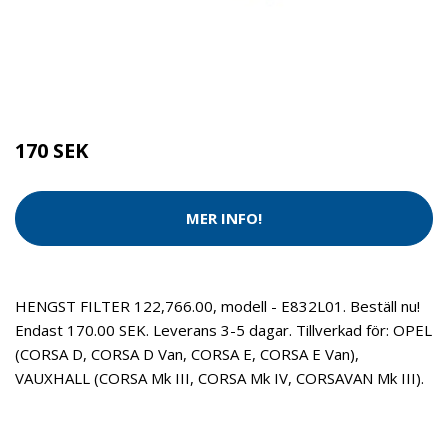
Kategorier:
Städredskap
,
Dammsugare
Brand:
HENGST FILTER
170 SEK
MER INFO!
HENGST FILTER 122,766.00, modell - E832L01. Beställ nu!
Endast 170.00 SEK. Leverans 3-5 dagar. Tillverkad för: OPEL
(CORSA D, CORSA D Van, CORSA E, CORSA E Van),
VAUXHALL (CORSA Mk III, CORSA Mk IV, CORSAVAN Mk III).