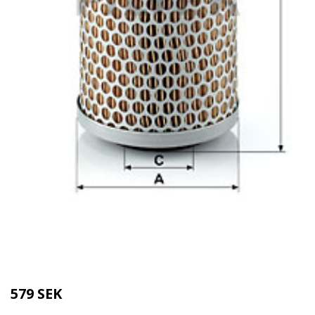
Kategorier:
Städredskap
,
Dammsugare
Brand:
MANN-FILTER
579 SEK