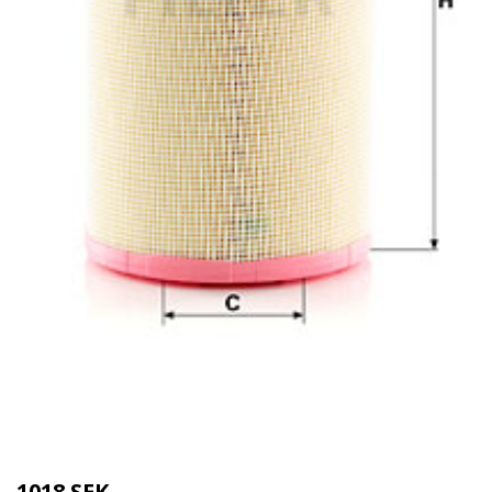
Kategorier:
Städredskap
,
Dammsugare
Brand:
MANN-FILTER
1018 SEK