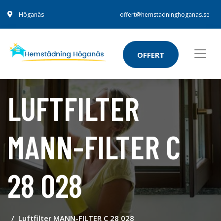
Höganäs
offert@hemstadninghoganas.se
OFFERT
LUFTFILTER
MANN-FILTER C
28 028
Luftfilter MANN-FILTER C 28 028