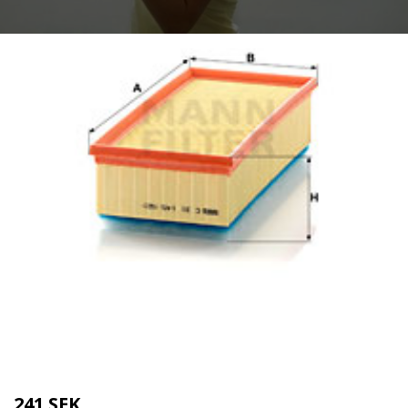
Kategorier:
Städredskap
,
Dammsugare
Brand:
MANN-FILTER
241 SEK