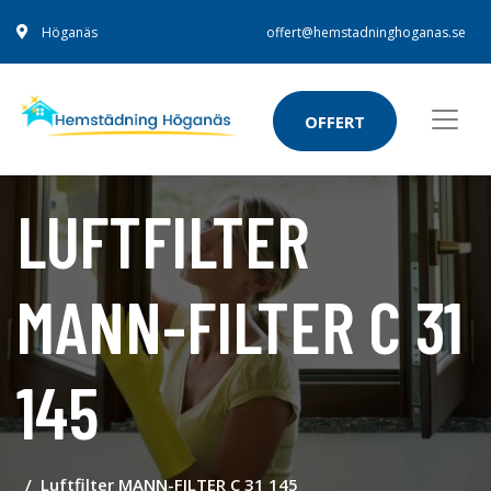
Höganäs
offert@hemstadninghoganas.se
OFFERT
LUFTFILTER
MANN-FILTER C 31
145
Luftfilter MANN-FILTER C 31 145