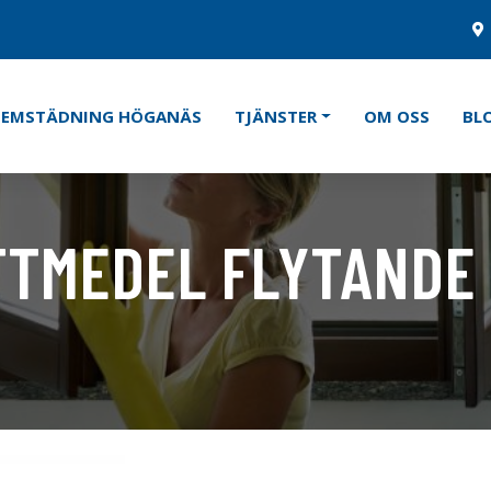
HEMSTÄDNING HÖGANÄS
TJÄNSTER
OM OSS
BL
TMEDEL FLYTANDE 
Kategorier:
Tvätt & Disk
,
Tvä