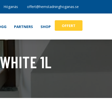
Höganäs
offert@hemstadninghoganas.se
OFFERT
OGG
PARTNERS
SHOP
WHITE 1L
tt & Diskdukar