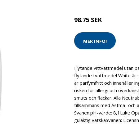
Brand:
Neutral
98.75 SEK
MER INFO!
Flytande vittvättmedel utan pa
flytande tvättmedel White är sä
är parfymfritt och innehåller 
risken för allergi och överkänsl
smuts och fläckar. Alla Neutra
tillsammans med Astma- och a
Svanen.pH-värde: 8,1Lukt: O
gulaktig vätskaSvanen: Lice