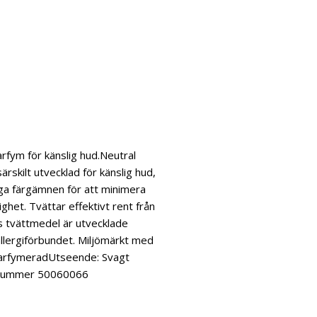
rfym för känslig hud.Neutral
rskilt utvecklad för känslig hud,
inga färgämnen för att minimera
ighet. Tvättar effektivt rent från
ls tvättmedel är utvecklade
llergiförbundet. Miljömärkt med
parfymeradUtseende: Svagt
nsnummer 50060066