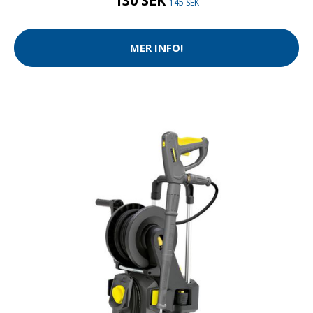
130 SEK
145 SEK
MER INFO!