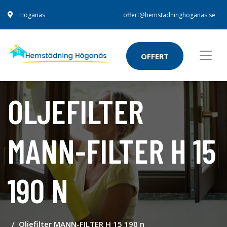
Höganäs
offert@hemstadninghoganas.se
OFFERT
OLJEFILTER
MANN-FILTER H 15
190 N
Oljefilter MANN-FILTER H 15 190 n