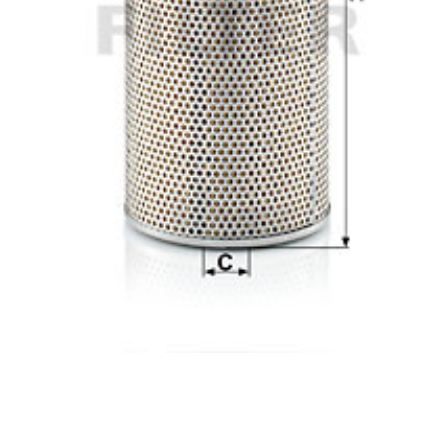
Kategorier:
Städredskap
,
Dammsugare
Brand:
MANN-FILTER