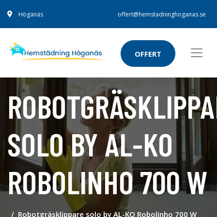
Höganäs
offert@hemstadninghoganas.se
OFFERT
ROBOTGRÄSKLIPPA
SOLO BY AL-KO
ROBOLINHO 700 W
Robotgräsklippare solo by AL-KO Robolinho 700 W