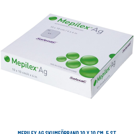
MEPILEX AG SKUMFÖRBAND 10 X 10 CM, 5 ST