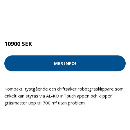
Kategorier:
Tvätt & Disk
,
Tvätt & Diskdukar
Brand:
AL-KO
10900 SEK
MER INFO!
Kompakt, tystgående och driftsäker robotgräsklippare som
enkelt kan styras via AL-KO inTouch appen och klipper
gräsmattor upp till 700 m² utan problem.