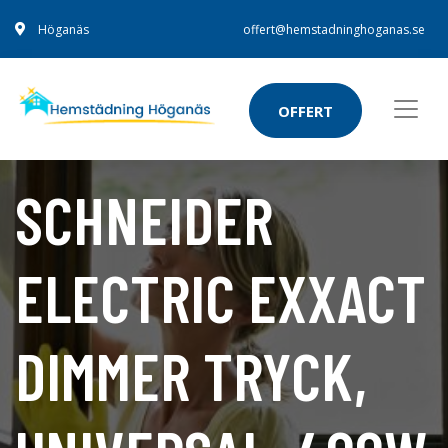
Höganäs
offert@hemstadninghoganas.se
OFFERT
SCHNEIDER
ELECTRIC EXXACT
DIMMER TRYCK,