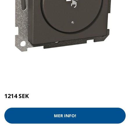
Kategorier:
Tvätt & Disk
,
Tvätt & Diskdukar
Brand:
Schneider Electric
1214 SEK
MER INFO!