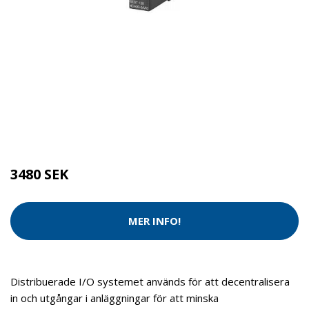
Kategorier:
Tvätt & Disk
,
Tvätt & Diskdukar
Brand:
Siemens
3480 SEK
MER INFO!
Distribuerade I/O systemet används för att decentralisera
in och utgångar i anläggningar för att minska