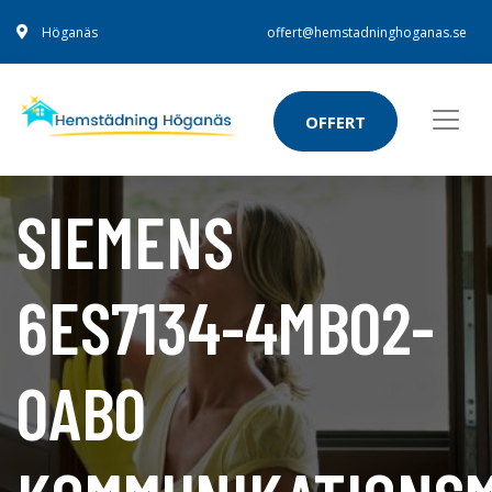
Höganäs
offert@hemstadninghoganas.se
OFFERT
SIEMENS
6ES7134-4MB02-
0AB0