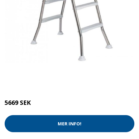
Kategorier:
Tvätt & Disk
,
Tvätt & Diskdukar
Brand:
Swim & Fun
5669 SEK
MER INFO!