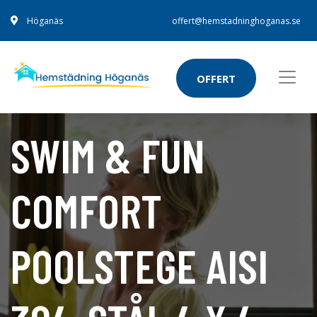
Höganäs
offert@hemstadninghoganas.se
OFFERT
SWIM & FUN
COMFORT
POOLSTEGE AISI