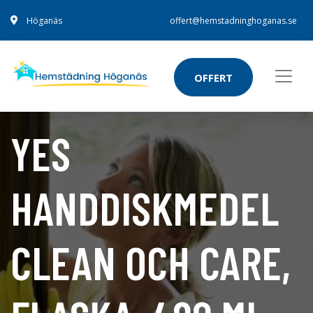
Höganäs
offert@hemstadninghoganas.se
OFFERT
YES
HANDDISKMEDEL
CLEAN OCH CARE,