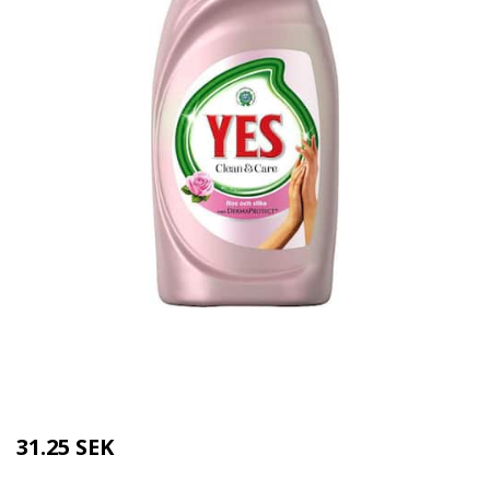
Kategorier:
Tvätt & Disk
,
Tvätt & Diskdukar
Brand:
Yes
31.25 SEK