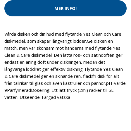
MER INFO!
Vårda disken och din hud med flytande Yes Clean och Care
diskmedel, som skapar långvarigt lödder.Ge disken en
match, men var skonsam mot händerna med flytande Yes
Clean & Care diskmedel. Den lätta ros- och satindoften ger
endast en aning doft under diskningen, medan det
långvariga löddret ger effektiv diskning. Flytande Yes Clean
& Care diskmedel ger en skinande ren, fläckfri disk för allt
från tallrikar till glas och även kastruller och pannor.pH-värde:
9ParfymeradDosering: Ett lätt tryck (2ml) räcker till 5L
vatten. Utseende: Färgad vätska