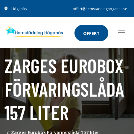
Höganäs
offert@hemstadninghoganas.se
OFFERT
ZARGES EUROBOX
FÖRVARINGSLÅDA
157 LITER
Zarges Eurobox Förvaringslåda 157 liter