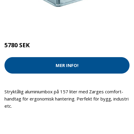
Kategorier:
Tvätt & Disk
,
Tvätt & Diskdukar
Brand:
Zarges
5780 SEK
MER INFO!
Stryktålig aluminiumbox på 157 liter med Zarges comfort-
handtag för ergonomisk hantering. Perfekt för bygg, industri
etc.