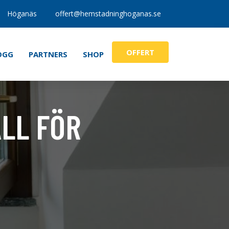
Höganäs
offert@hemstadninghoganas.se
OFFERT
OGG
PARTNERS
SHOP
ÄLL FÖR