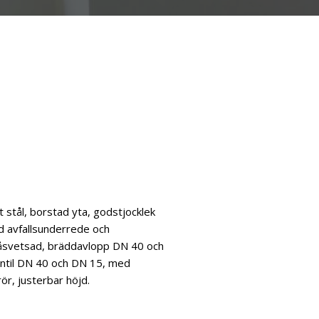
tt & Diskdukar
tt stål, borstad yta, godstjocklek
 avfallsunderrede och
l påsvetsad, bräddavlopp DN 40 och
ntil DN 40 och DN 15, med
ör, justerbar höjd.