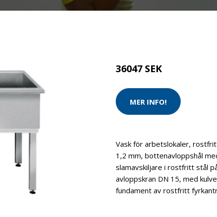
Kategorier:
Tvätt & Disk
,
Tvä
Brand:
Franke
36047 SEK
MER INFO!
Vask för arbetslokaler, rostfri
1,2 mm, bottenavloppshål med
slamavskiljare i rostfritt stå
avloppskran DN 15, med kulve
fundament av rostfritt fyrkantr