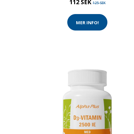
112 SEK
125 SEK
MER INFO!