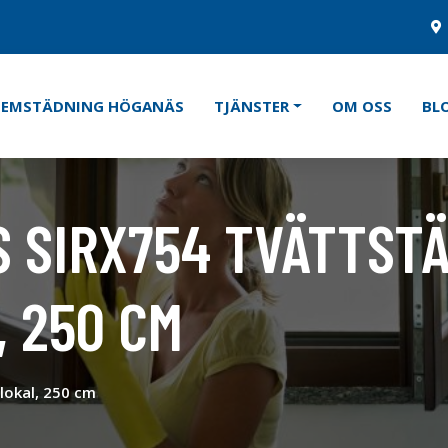
HEMSTÄDNING HÖGANÄS
TJÄNSTER
OM OSS
BL
S SIRX754 TVÄTTST
 250 CM
slokal, 250 cm