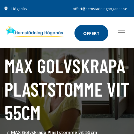
Höganäs
offert@hemstadninghoganas.se
OFFERT
MAX GOLVSKRAPA
PLASTSTOMME VIT
55CM
MAX Golvskrapa Plaststomme vit 55cm