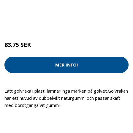
Kategorier:
Rengöring
,
Redskap
Brand:
MAX
83.75 SEK
MER INFO!
Lätt golvraka i plast, lämnar inga märken på golvet.Golvrakan
har ett huvud av dubbelvikt naturgummi och passar skaft
med borstgänga.Vit gummi.