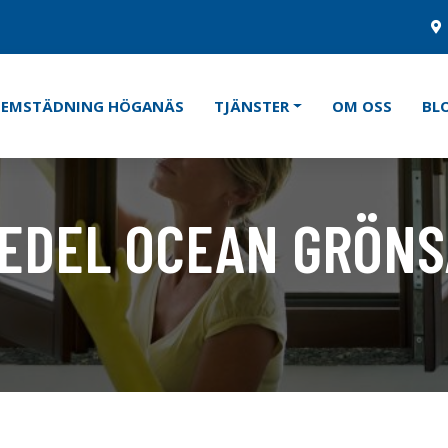
HEMSTÄDNING HÖGANÄS
TJÄNSTER
OM OSS
BL
DEL OCEAN GRÖNSÅ
Kategorier:
Tvätt & Disk
,
Tvä