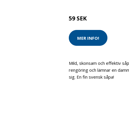
Brand:
Ocean
59 SEK
MER INFO!
Mild, skonsam och effektiv såpa
rengöring och lämnar en damm
sig. En fin svensk såpa!