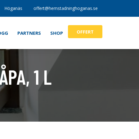
Höganäs
offert@hemstadninghoganas.se
OFFERT
OGG
PARTNERS
SHOP
PA, 1 L
tt & Diskdukar